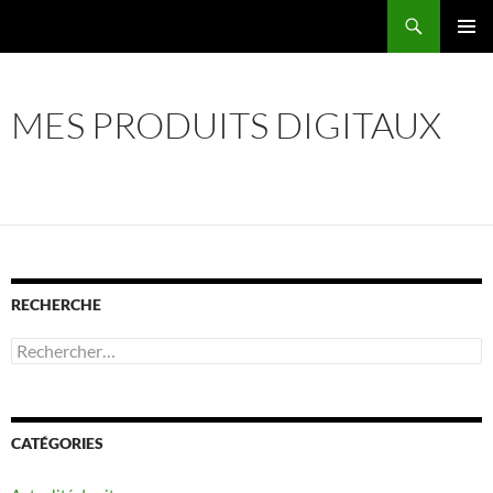
Recherche
ALLER
MENU
AU
PRINCI
CONTENU
MES PRODUITS DIGITAUX
RECHERCHE
Rechercher :
CATÉGORIES