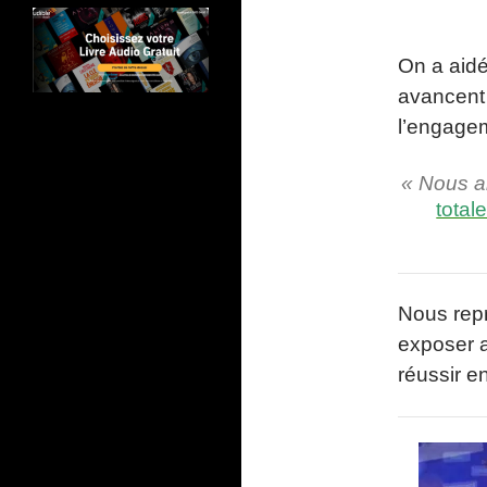
On a aidé
avancent 
l’engage
« Nous al
total
Nous rep
exposer a
réussir e