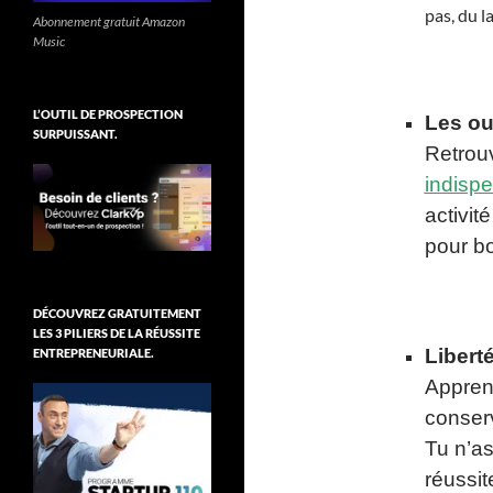
pas, du l
Abonnement gratuit Amazon
Music
L’OUTIL DE PROSPECTION
Les out
SURPUISSANT.
Retrou
indisp
activité
pour bo
DÉCOUVREZ GRATUITEMENT
LES 3 PILIERS DE LA RÉUSSITE
Liberté
ENTREPRENEURIALE.
Apprend
conserv
Tu n’as
réussite