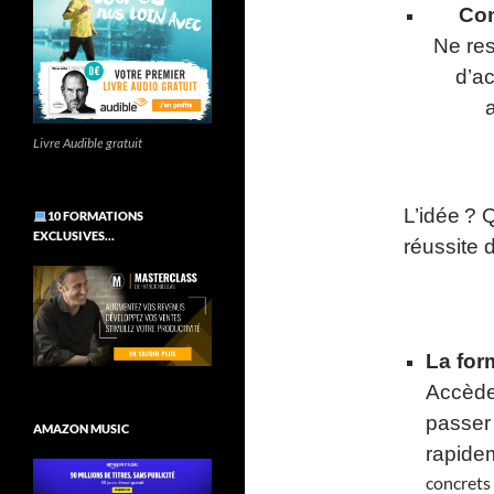
Con
Ne res
d’ac
Livre Audible gratuit
L’idée ? 
10 FORMATIONS
EXCLUSIVES…
réussite d
La for
Accède
passer 
AMAZON MUSIC
rapide
concrets