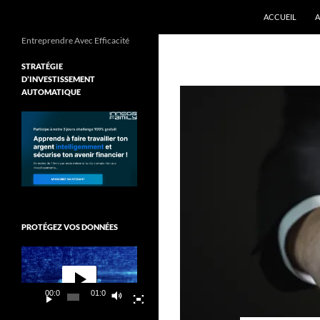
ALLER AU CON
Recherche
ACCUEIL
A
Entreprendre Avec Efficacité
STRATÉGIE
D’INVESTISSEMENT
AUTOMATIQUE
PROTÉGEZ VOS DONNÉES
Lecteur
vidéo
00:00
01:03