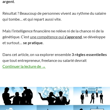
argent
.
Résultat ? Beaucoup de personnes vivent au rythme du salaire
qui tombe… et qui repart aussi vite.
Mais l’intelligence financière ne relève ni de la chance ni de la
génétique. C’est
une compétence qui
s’apprend
, se développe
et surtout…
se pratique
.
Dans cet article, on va explorer ensemble
3 règles essentielles
que tout entrepreneur, freelance ou salarié devrait
Intelligence financière : 3 règles clés pour
Continuer la lecture de
→