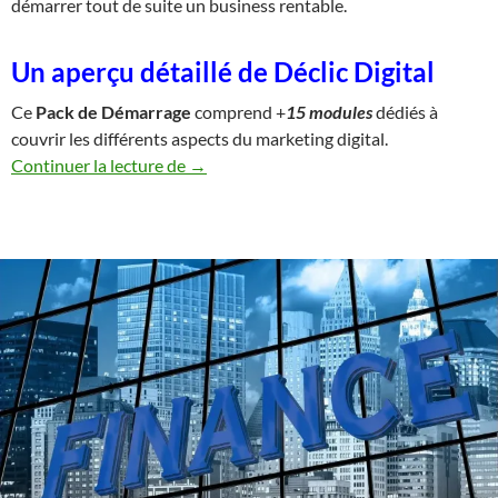
démarrer tout de suite un business rentable.
Un aperçu détaillé de Déclic Digital
Ce
Pack de Démarrage
comprend +
15 modules
dédiés à
couvrir les différents aspects du marketing digital.
Comprendre « Déclic Digital » : Une Peti
Continuer la lecture de
→