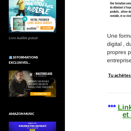
Une forma
Livre Audible gratuit
digital , 
propres p
10 FORMATIONS
entreprise
EXCLUSIVES…
Tu achètes 
***
Lin
et
AMAZON MUSIC