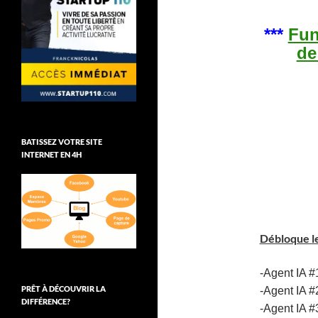
***
Fun
de
BATISSEZ VOTRE SITE
INTERNET EN 4H
Débloque
l
-Agent IA #
PRÊT À DÉCOUVRIR LA
-Agent IA #
DIFFÉRENCE?
-Agent IA #