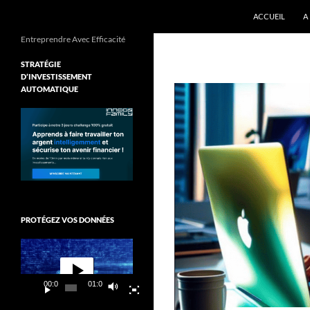
ALLER AU CON
Recherche
ACCUEIL
A
Entreprendre Avec Efficacité
STRATÉGIE
D’INVESTISSEMENT
AUTOMATIQUE
PROTÉGEZ VOS DONNÉES
Lecteur
vidéo
00:00
01:03