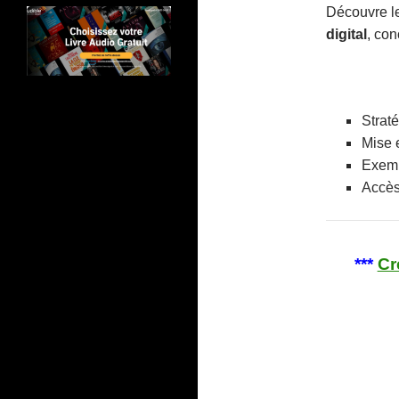
Découvre l
digital
, con
Strat
Mise 
Exemp
Accès
***
Cr