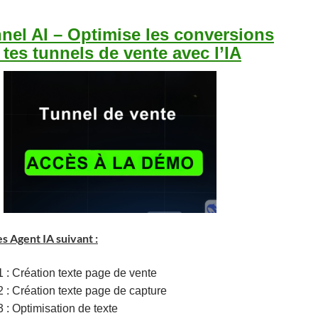
nel AI – Optimise les conversions
 tes tunnels de vente avec l’IA
es Agent IA suivant :
1 : Création texte page de vente
2 : Création texte page de capture
3 : Optimisation de texte